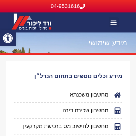
04-9531616
בתים להשכרה
בתים בבלעדיות
נכסים שנמכרו או הושכרו
פתח
מידע שימושי
סרג
נגי
מידע וכלים נוספים בתחום הנדל״ן
מחשבון משכנתא
מחשבון שכירת דירה
מחשבון לחישוב מס ברכישת מקרקעין