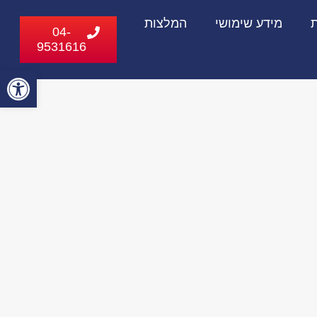
ת
מידע שימושי
המלצות
04-
9531616
פתח
סרג
נגי