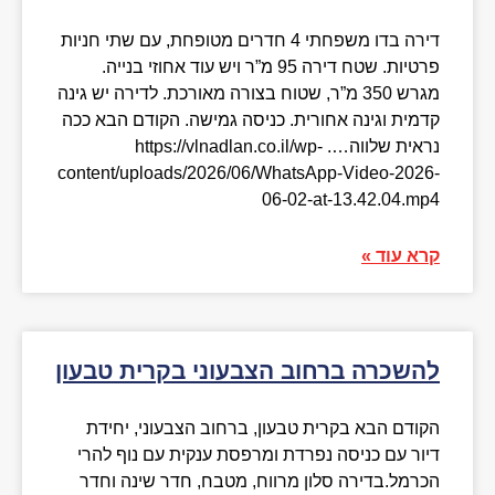
דירה בדו משפחתי 4 חדרים מטופחת, עם שתי חניות
פרטיות. שטח דירה 95 מ”ר ויש עוד אחוזי בנייה.
מגרש 350 מ”ר, שטוח בצורה מאורכת. לדירה יש גינה
קדמית וגינה אחורית. כניסה גמישה. הקודם הבא ככה
נראית שלווה…. https://vlnadlan.co.il/wp-
content/uploads/2026/06/WhatsApp-Video-2026-
06-02-at-13.42.04.mp4
קרא עוד »
להשכרה ברחוב הצבעוני בקרית טבעון
הקודם הבא בקרית טבעון, ברחוב הצבעוני, יחידת
דיור עם כניסה נפרדת ומרפסת ענקית עם נוף להרי
הכרמל.בדירה סלון מרווח, מטבח, חדר שינה וחדר