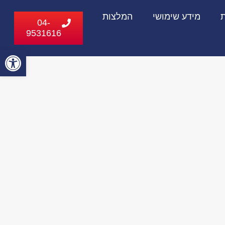
ת
מידע שימושי
המלצות
04-
9531616
פתח
סרג
נגי