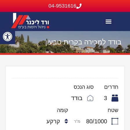
04-9531616
בתים להשכרה
בתים בבלעדיות
נכסים שנמכרו או הושכרו
פתח
בודד למכירה בקרית טבעון
סרג
נגי
חדרים
סוג הנכס
3
בודד
שטח
קומה
80/1000
קרקע
מ"ר