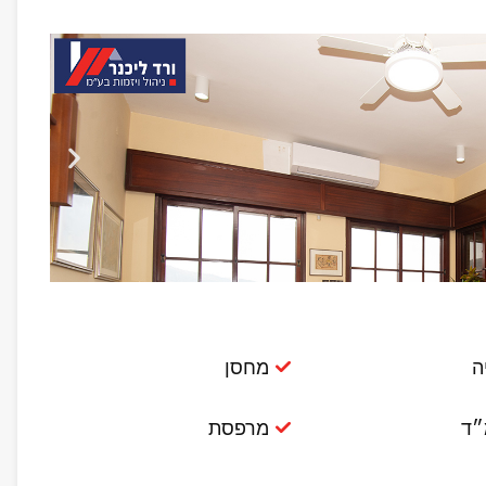
ה
מחסן
״ד
מרפסת