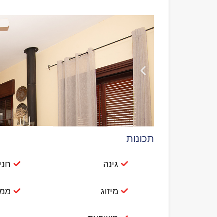
תכונות
גינה
חני
מיזוג
ממ