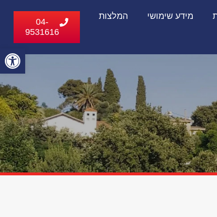
ת
מידע שימושי
המלצות
04-
9531616
פתח
סרג
נגי