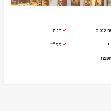
ה לנכים
חניה
ג
ממ״ד
פצת