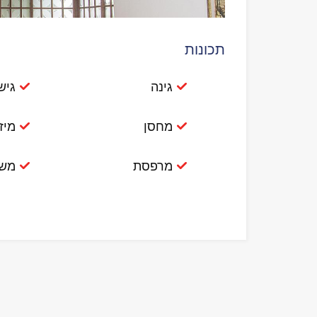
תכונות
גינה
גיש
מחסן
מיזו
מרפסת
משו