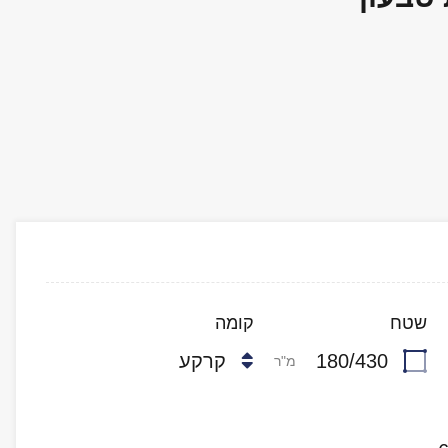
שטח
קומה
180/430
קרקע
מ"ר