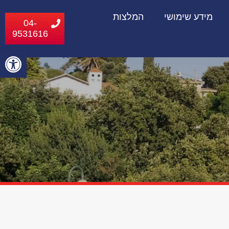
מידע שימושי
המלצות
04-
9531616
פתח
סרג
נגי