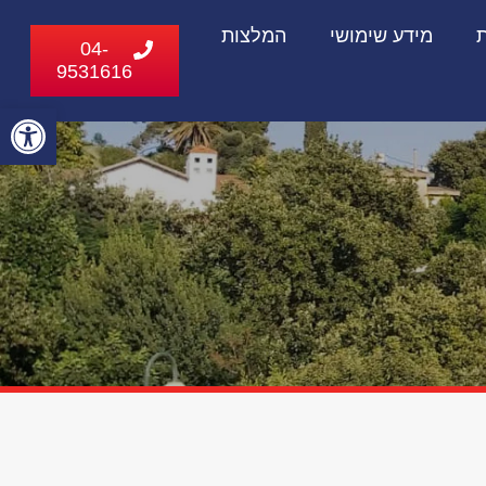
ת
מידע שימושי
המלצות
04-
9531616
פתח
סרג
נגי