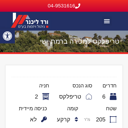
04-9531616
בתים להשכרה
בתים בבלעדיות
נכסים שנמכרו או הושכרו
פתח
טריפלקס למכירה ברמת ישי
סרג
נגי
חדרים
סוג הנכס
חניה
6
טריפלקס
2
שטח
קומה
כניסה מיידית
205
קרקע
לא
מ"ר