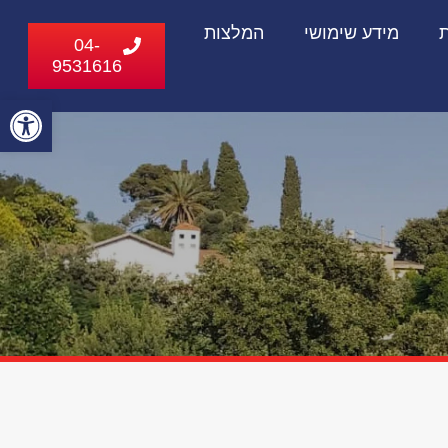
ת
מידע שימושי
המלצות
04-
9531616
פתח
סרג
נגי